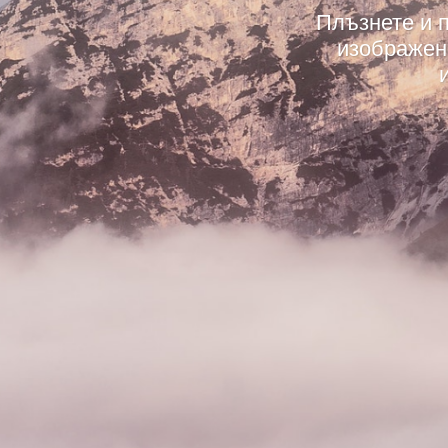
Плъзнете и п
изображени