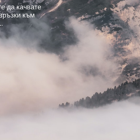
те да качвате
 връзки към
.