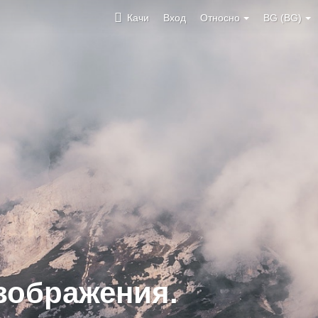
Качи
Вход
Относно
BG (BG)
зображения.