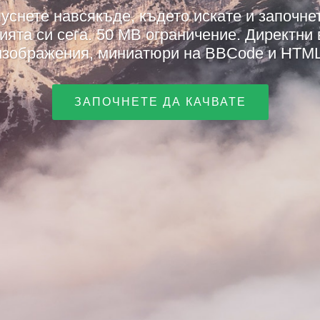
уснете навсякъде, където искате и започне
ята си сега. 50 MB ограничение. Директни
изображения, миниатюри на BBCode и HTML
ЗАПОЧНЕТЕ ДА КАЧВАТЕ